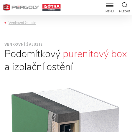
MENU
HLEDAT
Venkovní žaluzie
VENKOVNÍ ŽALUZIE
Podomítkový
purenitový box
a izolační ostění