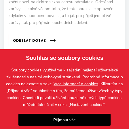
znění novel, na elektronickou adresu odesílatele. Odesílatel
zprávy si je plně vědom toho, že tento souhlas je oprávněn
kdykoliv v budoucnu odvolat, a to jak pro přijetí jednotlivé
zprávy, tak pro přijímání obchodních sdělení.
ODESLAT DOTAZ
Souhlas se soubory cookies
Soubory cookies využíváme k zajištění nejlepší uživatelské
zkušenosti s našimi webovými stránkami. Podrobné informace o
cookies naleznete v sekci
Více informací o cookies
. Kliknutím na
„Přijmout vše“ souhlasíte s tím, že můžeme užívat všechny typy
cookies. Chcete-li povolit užívání pouze některých typů cookies,
můžete tak učinit v sekci „Nastavení cookies“.
PRODUKTY
Přijmout vše
KONTAKT