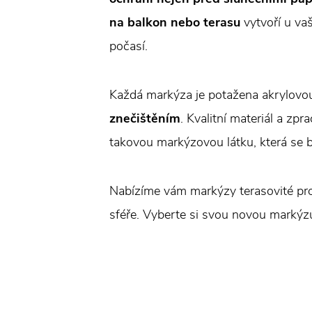
na balkon nebo terasu
vytvoří u v
počasí.
Každá markýza je potažena akrylovo
znečištěním
. Kvalitní materiál a zpr
takovou markýzovou látku, která se b
Nabízíme vám markýzy terasovité pro
sféře. Vyberte si svou novou marký