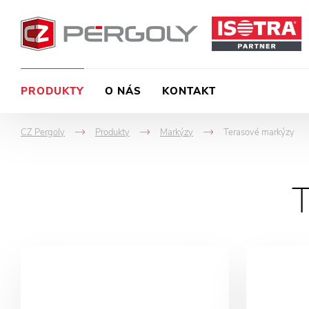
PRODUKTY
O NÁS
KONTAKT
CZ Pergoly
Produkty
Markýzy
Terasové markýzy
->
->
->