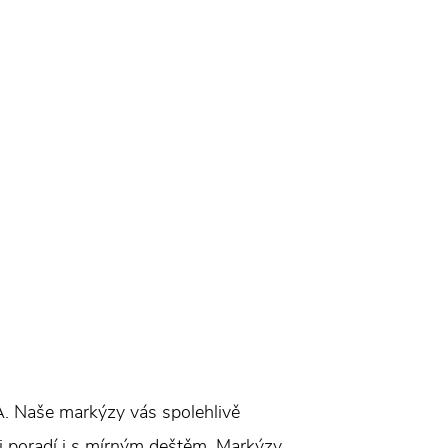
A. Naše markýzy vás spolehlivě
i poradí i s mírným deštěm. Markýzy