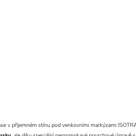
erase v příjemném stínu pod venkovními markýzami ISOTR
prsky
, ale díky speciální nepromokavé povrchové úpravě s