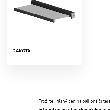
DAKOTA
Prožijte krásný den na balkoně či t
ochrání nejen před slunečními pa