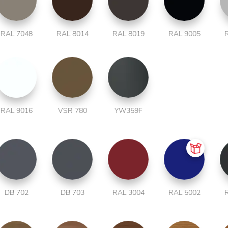
RAL 7048
RAL 8014
RAL 8019
RAL 9005
RAL 9016
VSR 780
YW359F
DB 702
DB 703
RAL 3004
RAL 5002