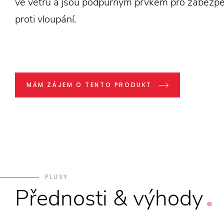
ve větru a jsou podpůrným prvkem pro zabezp
proti vloupání.
MÁM ZÁJEM O TENTO PRODUKT
PLUSY
Přednosti
&
výhody