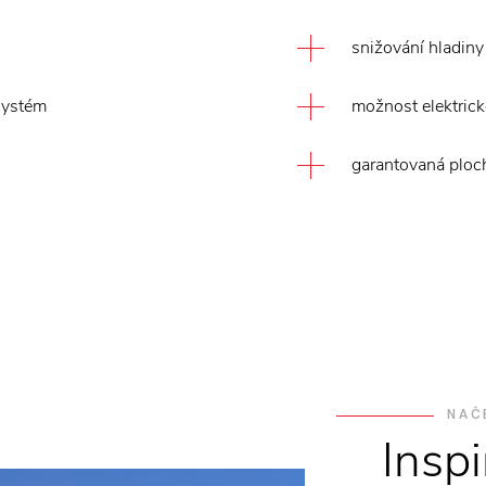
snižování hladin
 systém
možnost elektric
garantovaná ploc
NAČ
Insp