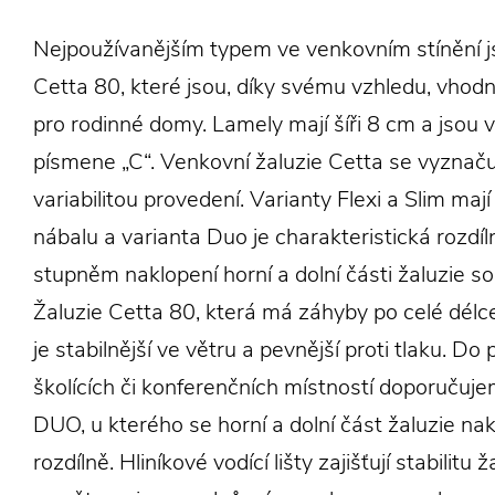
Nejpoužívanějším typem ve venkovním stínění j
Cetta 80, které jsou, díky svému vzhledu, vho
pro rodinné domy. Lamely mají šíři 8 cm a jsou 
písmene „C“. Venkovní žaluzie Cetta se vyznaču
variabilitou provedení. Varianty Flexi a Slim mají
nábalu a varianta Duo je charakteristická rozdí
stupněm naklopení horní a dolní části žaluzie s
Žaluzie Cetta 80, která má záhyby po celé délce
je stabilnější ve větru a pevnější proti tlaku. Do
školících či konferenčních místností doporuču
DUO, u kterého se horní a dolní část žaluzie nak
rozdílně. Hliníkové vodící lišty zajišťují stabilitu ž