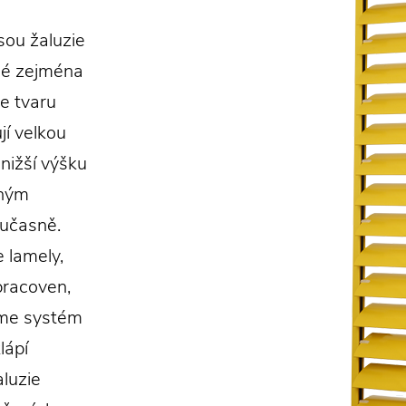
sou žaluzie
dné zejména
ve tvaru
jí velkou
 nižší výšku
lným
oučasně.
 lamely,
 pracoven,
jeme systém
lápí
aluzie