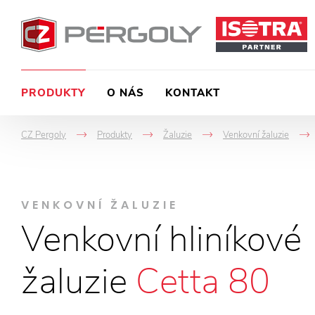
PRODUKTY
O NÁS
KONTAKT
CZ Pergoly
Produkty
Žaluzie
Venkovní žaluzie
->
->
->
VENKOVNÍ ŽALUZIE
Venkovní hliníkové
žaluzie
Cetta 80