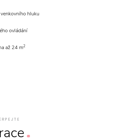
y venkovního hluku
kého ovládání
2
ha až 24 m
ERPEJTE
irace