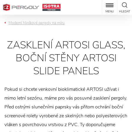
MENU
HLEDAT
Moderní hliníkové pergoly na míru
ZASKLENÍ ARTOSI GLASS,
BOČNÍ STĚNY ARTOSI
SLIDE PANELS
Pokud si chcete venkovní bioklimatické ARTOSI užívat i
mimo letní sezónu, máme pro vás posuvné zasklení pergoly.
Před ostrými slunečními paprsky vás přitom ochrání boční
screenové rolety vyrobené ze skelných nebo polyesterových
vláken s povrchovou vrstvou z PVC. Ty doporučujeme