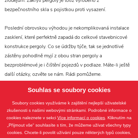
zlodějům. Zakrytí pergoly je totiž vyrobeno z
bezpečnostního skla s pojistkou proti vysazení.
Poslední obrovskou výhodou je nekomplikovaná instalace
zasklení, které perfektně zapadá do celkové stavebnicové
konstrukce pergoly. Co se údržby týče, tak se jednotlivé
zástěny pohodlně myjí z obou stran pergoly a
bezproblémové je i čištění pojezdů v podlaze. Máte-li ještě
další otázky, ozvěte se nám. Rádi pomůžeme.
Souhlas se soubory cookies
Soubory cookies využíváme k zajištění nejlepší uživatelské
zkušenosti s našimi webovými stránkami. Podrobné informace o
cookies naleznete v sekci
Více informací o cookies
. Kliknutím na
„Přijmout vše“ souhlasíte s tím, že můžeme užívat všechny typy
cookies. Chcete-li povolit užívání pouze některých typů cookies,