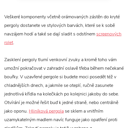
Veškeré komponenty včetně orámovaných zástěn do kryté
pergoly dostanete ve stylových barvách, které se k sobě
navzájem hodí a také se dají sladit s odstínem
screenových
rolet
.
Zasklení pergoly tlumí venkovní zvuky a kromě toho vám
umožní pokračovat v zahradní oslavě třeba během nečekané
bouřky. V uzavřené pergole si budete moci posedět též v
chladnějších dnech, a jakmile se oteplí, ručně zasunete
jednotlivá křídla na kolečkách po kolejnici jakoby do sebe.
Otvírání je možné řešit buď k jedné straně, nebo centrálně
jako oponu.
Hliníková pergola
se sklem a vnitřním
uzamykatelným madlem navíc funguje jako opatření proti